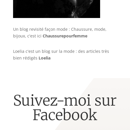
Un blog revisité façon mode : Chaussure, mode,
bijoux, c'est ici
Chaussurepourfemme
Loelia c'est un blog sur la mode : des articles très
bien rédigés
Loelia
Suivez-moi sur
Facebook