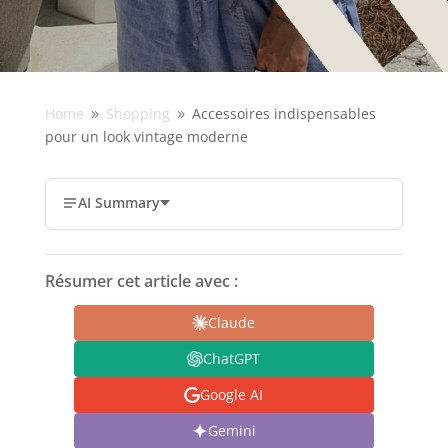
Home
Shopping
Accessoires indispensables
9
9
pour un look vintage moderne
AI Summary
Résumer cet article avec :
Claude
ChatGPT
Google AI
Gemini