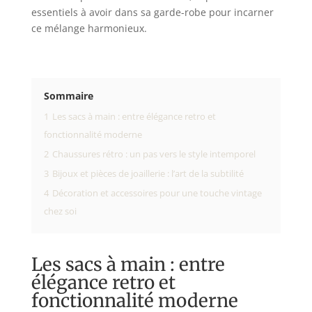
essentiels à avoir dans sa garde-robe pour incarner
ce mélange harmonieux.
Sommaire
1
Les sacs à main : entre élégance retro et
fonctionnalité moderne
2
Chaussures rétro : un pas vers le style intemporel
3
Bijoux et pièces de joaillerie : l’art de la subtilité
4
Décoration et accessoires pour une touche vintage
chez soi
Les sacs à main : entre
élégance retro et
fonctionnalité moderne