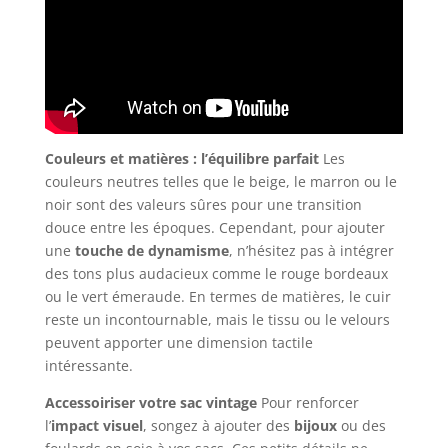
Couleurs et matières : l’équilibre parfait
Les
couleurs neutres telles que le beige, le marron ou le
noir sont des valeurs sûres pour une transition
douce entre les époques. Cependant, pour ajouter
une
touche de dynamisme
, n’hésitez pas à intégrer
des tons plus audacieux comme le rouge bordeaux
ou le vert émeraude. En termes de matières, le cuir
reste un incontournable, mais le tissu ou le velours
peuvent apporter une dimension tactile
intéressante.
Accessoiriser votre sac vintage
Pour renforcer
l’
impact visuel
, songez à ajouter des
bijoux
ou des