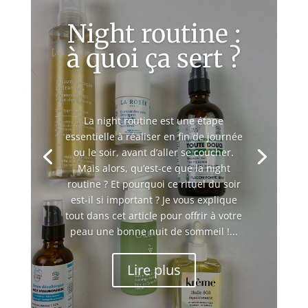
Night routine :
à quoi ça sert ?
La night routine est une étape
essentielle à réaliser en fin de journée
ou le soir, avant d’aller se coucher.
Mais alors, qu’est-ce que la night
routine ? Et pourquoi ce rituel du soir
est-il si important ? Je vous explique
tout dans cet article pour offrir à votre
peau une bonne nuit de sommeil !...
Lire plus