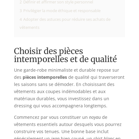
2
Définir et affirmer son style personnel
3
Privilégier la mode éthique et responsable
4
Adopter des astuces pour réduire ses achats de
vêtements
Choisir des pièces
intemporelles et de qualité
Une garde-robe minimaliste et durable repose sur
des
pièces intemporelles
de qualité qui traverseront
les saisons sans se démoder. En choisissant des
vêtements aux coupes indémodables et aux
matériaux durables, vous investissez dans un
dressing qui vous accompagnera longtemps.
Commencez par vous constituer un
noyau
de
vêtements essentiels autour desquels vous pourrez
construire vos tenues. Une bonne base inclut
généralement un
jean
bien coupé, un
shirt blanc
en