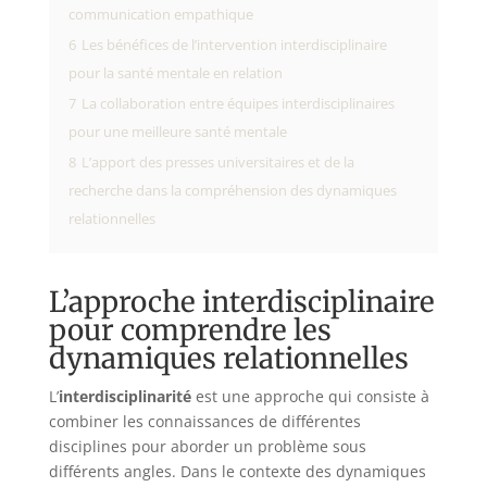
communication empathique
6
Les bénéfices de l’intervention interdisciplinaire
pour la santé mentale en relation
7
La collaboration entre équipes interdisciplinaires
pour une meilleure santé mentale
8
L’apport des presses universitaires et de la
recherche dans la compréhension des dynamiques
relationnelles
L’approche interdisciplinaire
pour comprendre les
dynamiques relationnelles
L’
interdisciplinarité
est une approche qui consiste à
combiner les connaissances de différentes
disciplines pour aborder un problème sous
différents angles. Dans le contexte des dynamiques