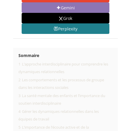
Gemini
Grok
Perplexity
Sommaire
1
L’approche interdisciplinaire pour comprendre les
dynamiques relationnelles
2
Les comportements et les processus de groupe
dans les interactions sociales
3
La santé mentale des enfants et l’importance du
soutien interdisciplinaire
4
Gérer les dynamiques relationnelles dans les
équipes de travail
5
L’importance de l’écoute active et de la