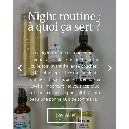
Night routine :
à quoi ça sert ?
La night routine est une étape
essentielle à réaliser en fin de journée
ou le soir, avant d’aller se coucher.
Mais alors, qu’est-ce que la night
routine ? Et pourquoi ce rituel du soir
est-il si important ? Je vous explique
tout dans cet article pour offrir à votre
peau une bonne nuit de sommeil !...
Lire plus