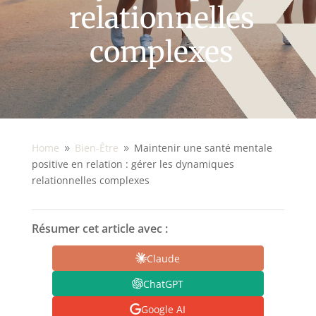
relationnelles
complexes
Home
Bien-Être
Maintenir une santé mentale
9
9
positive en relation : gérer les dynamiques
relationnelles complexes
Résumer cet article avec :
Claude
ChatGPT
Google AI