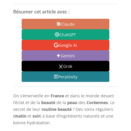
Résumer cet article avec :
Claude
ChatGPT
Google AI
Gemini
Grok
Perplexity
On s’émerveille en
France
et dans le monde devant
l’éclat et de la
beauté
de la
peau
des
Coréennes
. Le
secret de leur
routine beauté
? Des soins réguliers
(
matin
et
soir
) à base d’ingrédients naturels et une
bonne hydratation.