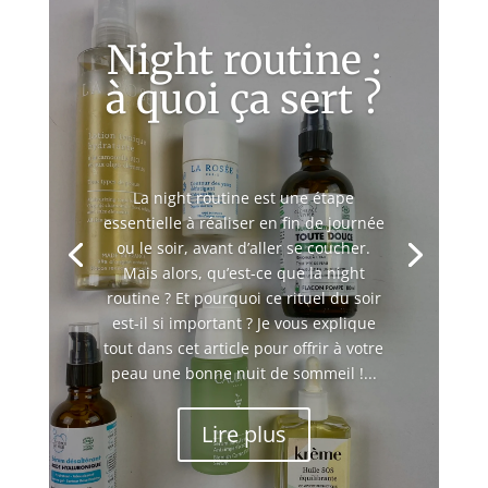
Night routine :
à quoi ça sert ?
La night routine est une étape
essentielle à réaliser en fin de journée
ou le soir, avant d’aller se coucher.
Mais alors, qu’est-ce que la night
routine ? Et pourquoi ce rituel du soir
est-il si important ? Je vous explique
tout dans cet article pour offrir à votre
peau une bonne nuit de sommeil !...
Lire plus