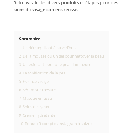
Retrouvez ici les divers
produits
et étapes pour des
soins
du
visage
coréens
réussis.
Sommaire
1
Un démaquillant à base d’huile
2
De la mousse ou un gel pour nettoyer la peau
3
Un exfoliant pour une peau lumineuse
4
La tonification de la peau
5
Essence visage
6
Sérum sur-mesure
7
Masque en tissu
8
Soins des yeux
9
Crème hydratante
10
Bonus : 3 comptes Instagram à suivre