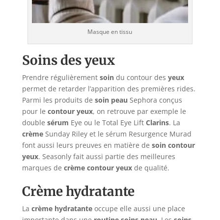
Masque en tissu
Soins des yeux
Prendre régulièrement
soin
du contour des
yeux
permet de retarder l’apparition des premières rides.
Parmi les produits de
soin peau
Sephora conçus
pour le
contour yeux
, on retrouve par exemple le
double
sérum
Eye ou le Total Eye Lift
Clarins
. La
crème
Sunday Riley et le sérum Resurgence Murad
font aussi leurs preuves en matière de
soin contour
yeux
. Seasonly fait aussi partie des meilleures
marques de
crème contour yeux
de qualité.
Crème hydratante
La
crème hydratante
occupe elle aussi une place
importante dans une
routine soins peau
. Les
soins