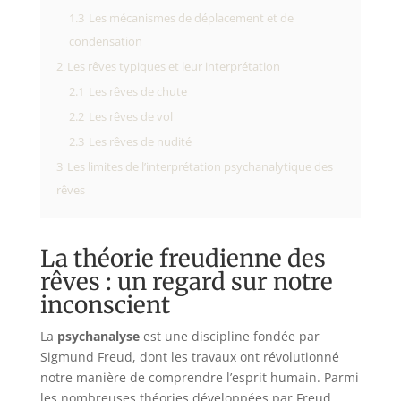
1.3
Les mécanismes de déplacement et de
condensation
2
Les rêves typiques et leur interprétation
2.1
Les rêves de chute
2.2
Les rêves de vol
2.3
Les rêves de nudité
3
Les limites de l’interprétation psychanalytique des
rêves
La théorie freudienne des
rêves : un regard sur notre
inconscient
La
psychanalyse
est une discipline fondée par
Sigmund Freud, dont les travaux ont révolutionné
notre manière de comprendre l’esprit humain. Parmi
les nombreuses théories développées par Freud,