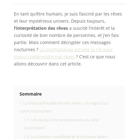
En tant qu’être humain, je suis fasciné par les rêves
et leur mystérieux univers. Depuis toujours,
l’interprétation des rêves
a suscité l’intérêt et la
curiosité de bon nombre de personnes, et j’en fais
partie. Mais comment décrypter ces messages
nocturnes ?
La psychanalyse est-elle la clé pour
mieux comprendre nos rêves
? C’est ce que nous
allons découvrir dans cet article.
Sommaire
1
La théorie freudienne des rêves : un regard sur
notre inconscient
1.1
Les rêves comme expression du désir
inconscient
1.2
Le contenu manifeste et le contenu latent