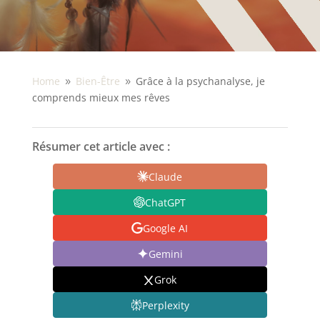
Home
Bien-Être
Grâce à la psychanalyse, je
9
9
comprends mieux mes rêves
Résumer cet article avec :
Claude
ChatGPT
Google AI
Gemini
Grok
Perplexity