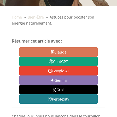
Home
Bien-Être
Astuces pour booster son
9
9
énergie naturellement.
Résumer cet article avec :
Claude
ChatGPT
Google AI
Gemini
Grok
Perplexity
Chaque jour, nous nous lançons dans le tourbillon