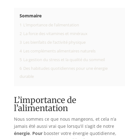
Sommaire
1
L’importance de l’alimentation
2
La force des vitamines et minéraux
3
Les bienfaits de l’activité physique
4
Les compléments alimentaires naturels
5
La gestion du stress et la qualité du sommeil
6
Des habitudes quotidiennes pour une énergie
durable
L’importance de
l’alimentation
Nous sommes ce que nous mangeons, et cela n’a
jamais été aussi vrai que lorsqu’il s’agit de notre
énergie
.
Pour
booster votre énergie quotidienne,