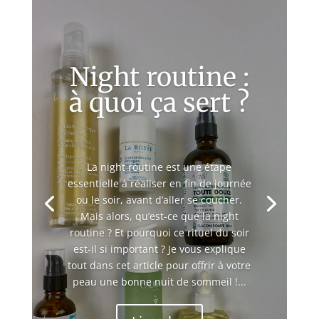
Night routine :
à quoi ça sert ?
La night routine est une étape
essentielle à réaliser en fin de journée
ou le soir, avant d’aller se coucher.
Mais alors, qu’est-ce que la night
routine ? Et pourquoi ce rituel du soir
est-il si important ? Je vous explique
tout dans cet article pour offrir à votre
peau une bonne nuit de sommeil !...