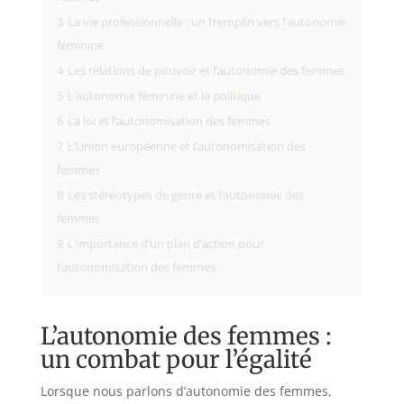
3
La vie professionnelle : un tremplin vers l’autonomie
féminine
4
Les relations de pouvoir et l’autonomie des femmes
5
L’autonomie féminine et la politique
6
La loi et l’autonomisation des femmes
7
L’Union européenne et l’autonomisation des
femmes
8
Les stéréotypes de genre et l’autonomie des
femmes
9
L’importance d’un plan d’action pour
l’autonomisation des femmes
L’autonomie des femmes :
un combat pour l’égalité
Lorsque nous parlons d’autonomie des femmes,