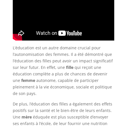
L’éducation est un autre domaine crucial pour
l’autonomisation des femmes. Il a été démontré que
l’éducation des filles peut avoir un impact significatif
sur leur futur. En effet, une
fille
qui reçoit une
éducation complète a plus de chances de devenir
une
femme
autonome, capable de participer
pleinement à la vie économique, sociale et politique
de son pays.
De plus, l’éducation des filles a également des effets
positifs sur la santé et le bien-être de leurs enfants.
Une
mère
éduquée est plus susceptible d’envoyer
ses enfants à l’école, de leur fournir une nutrition