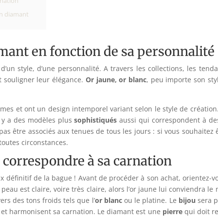
rnation
en diamant
mant en fonction de sa personnalité
d’un style, d’une personnalité. A travers les collections, les tend
t souligner leur élégance.
Or jaune, or blanc
, peu importe son styl
mes et ont un design intemporel variant selon le style de création. 
l y a des modèles plus
sophistiqués
aussi qui correspondent à des
t pas être associés aux tenues de tous les jours : si vous souhaitez
toutes circonstances.
 correspondre à sa carnation
choix définitif de la bague ! Avant de procéder à son achat, orientez
peau est claire, voire très claire, alors l’or jaune lui conviendra le
rs des tons froids tels que l’
or blanc
ou le platine. Le
bijou
sera p
r et harmonisent sa carnation. Le diamant est une
pierre
qui doit r