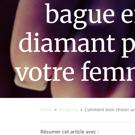
bague 
diamant 
votre fem
Home
Shopping
Comment bien choisir u
9
9
Résumer cet article avec :