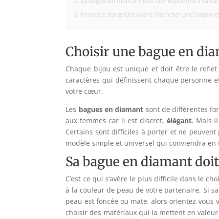
2
Sa bague en diamant doit correspondre à sa ca
3
Pensez à ses goûts avant d’acheter une bague 
Choisir une bague en dia
Chaque bijou est unique et doit être le reflet 
caractères qui définissent chaque personne e
votre cœur.
Les
bagues en diamant
sont de différentes for
aux femmes car il est discret,
élégant
. Mais i
Certains sont difficiles à porter et ne peuven
modèle simple et universel qui conviendra en 
Sa bague en diamant doit
C’est ce qui s’avère le plus difficile dans le 
à la couleur de peau de votre partenaire. Si sa 
peau est foncée ou mate, alors orientez-vous ve
choisir des matériaux qui la mettent en valeu