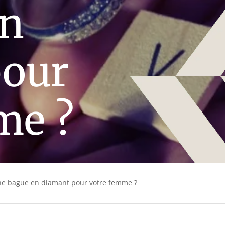
en
pour
me ?
ne bague en diamant pour votre femme ?