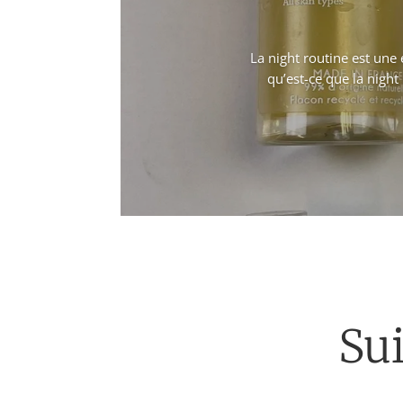
La night routine est une é
qu’est-ce que la night 
Su