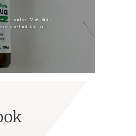
ler se coucher. Mais alors,
s explique tout dans cet
ook