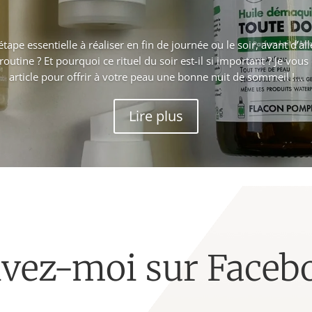
tape essentielle à réaliser en fin de journée ou le soir, avant d’al
routine ? Et pourquoi ce rituel du soir est-il si important ? Je vou
article pour offrir à votre peau une bonne nuit de sommeil !...
Lire plus
ivez-moi sur Faceb