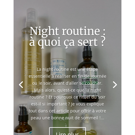
Night routine :
à quoi ça sert ?
La night routine est une étape
essentielle à réaliser en fin de journée
ou le soir, avant d’aller se coucher.
Mais alors, qu’est-ce que la night
routine ? Et pourquoi ce rituel du soir
est-il si important ? Je vous explique
tout dans cet article pour offrir à votre
peau une bonne nuit de sommeil !...
Lire plus