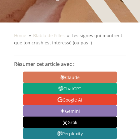
Home
Blabla de Filles
Les signes qui montrent
9
9
que ton crush est intéressé (ou pas !)
Résumer cet article avec :
Claude
ChatGPT
Google AI
Gemini
Grok
Perplexity