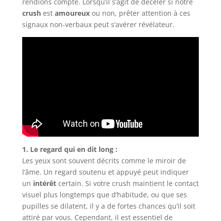
rendions compte. Lorsqu’il s’agit de déceler si notre
crush
est
amoureux
ou non, prêter attention à ces
signaux non-verbaux peut s’avérer révélateur.
1. Le regard qui en dit long :
Les yeux sont souvent décrits comme le miroir de
l’âme. Un regard soutenu et appuyé peut indiquer
un
intérêt
certain. Si votre crush maintient le contact
visuel plus longtemps que d’habitude, ou que ses
pupilles se dilatent, il y a de fortes chances qu’il soit
attiré par vous. Cependant, il est essentiel de